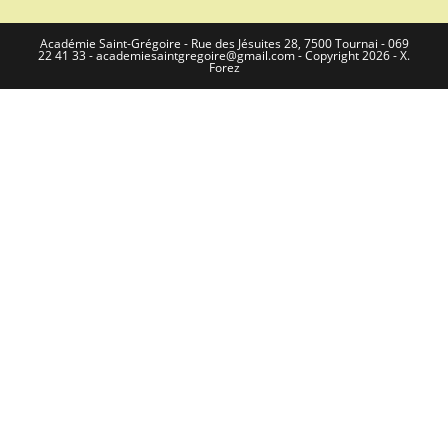
Académie Saint-Grégoire - Rue des Jésuites 28, 7500 Tournai - 069
22 41 33 - academiesaintgregoire@gmail.com - Copyright 2026 - X.
Forez