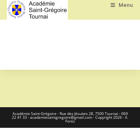
Menu
Académie Saint-Grégoire - Rue des Jésuites 28, 7500 Tournai - 069
22 41 33 - academiesaintgregoire@gmail.com - Copyright 2026 - X.
Forez