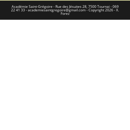
Académie Saint-Grégoire - Rue des Jésuites 28, 7500 Tournai - 069
22 41 33 - academiesaintgregoire@gmail.com - Copyright 2026 - X.
Forez